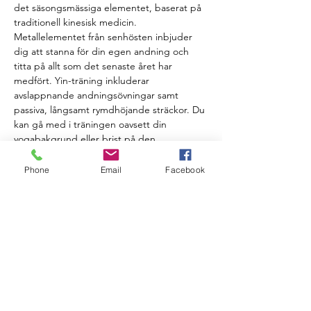
det säsongsmässiga elementet, baserat på 
traditionell kinesisk medicin. 
Metallelementet från senhösten inbjuder 
dig att stanna för din egen andning och 
titta på allt som det senaste året har 
medfört. Yin-träning inkluderar 
avslappnande andningsövningar samt 
passiva, långsamt rymdhöjande sträckor. Du 
kan gå med i träningen oavsett din 
yogabakgrund eller brist på den.
Instruktören är Yin Yoga -proffs, 
Phone
Email
Facebook
yogaläraren Anna Strazdina, som har 
regisserat säsongsbetonad Yin Yoga i flera 
år, i höst för första gången i Nagu
PRIS & BETALNING
Pris 35e / workshop. Betalning på plats 
med kontanter, betalkort, MobilePay eller 
sportförmåner.
Lue lisää >