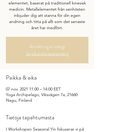
elementet, baserat på traditionell kinesisk
medicin. Metallelementet från senhösten
inbjuder dig att stanna för din egen
andning och titta på allt som det senaste
året har medfört.
Anmälning är stängt
Se på andra evenemang
Paikka & aika
07 nov. 2021 11:00 – 14:00 EET
Yoga Archipelago, Viksvägen 7a, 21660
Nagu, Finland
Tietoja tapahtumasta
I Workshopen Seasonal Yin fokuserar vi på 