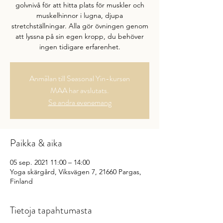
golvnivå för att hitta plats för muskler och
muskelhinnor i lugna, djupa
stretchställningar. Alla gör övningen genom
att lyssna på sin egen kropp, du behöver
ingen tidigare erfarenhet.
Anmälan till Seasonal Yin-kursen
MAA har avslutats.
Se andra evenemang
Paikka & aika
05 sep. 2021 11:00 – 14:00
Yoga skärgård, Viksvägen 7, 21660 Pargas,
Finland
Tietoja tapahtumasta