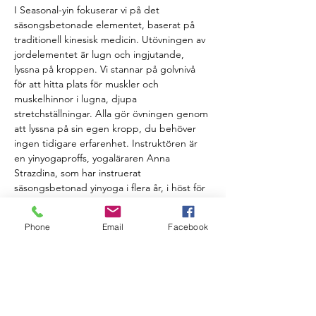
I Seasonal-yin fokuserar vi på det 
säsongsbetonade elementet, baserat på 
traditionell kinesisk medicin. Utövningen av 
jordelementet är lugn och ingjutande, 
lyssna på kroppen. Vi stannar på golvnivå 
för att hitta plats för muskler och 
muskelhinnor i lugna, djupa 
stretchställningar. Alla gör övningen genom 
att lyssna på sin egen kropp, du behöver 
ingen tidigare erfarenhet. Instruktören är 
en yinyogaproffs, yogaläraren Anna 
Strazdina, som har instruerat 
säsongsbetonad yinyoga i flera år, i höst för 
första gången i Nauvo.
 Max antal deltagare 9 personer. 
Phone
Email
Facebook
Handledning på finska och svenska.
 PRIS & BETALNING
 35e/person (betalning på plats kontant, 
bankkort, MobilePay, träningsförmåner)
 BOKNING OCH AVBOKNINGSVILLKOR
 Bokningar av yogakurser, specialklasser, 