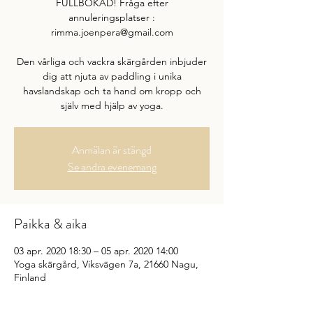
FULLBOKAD! Fråga efter
annuleringsplatser :
rimma.joenpera@gmail.com
Den vårliga och vackra skärgården inbjuder
dig att njuta av paddling i unika
havslandskap och ta hand om kropp och
själv med hjälp av yoga.
Anmälan är stängd
Se andra evenemang
Paikka & aika
03 apr. 2020 18:30 – 05 apr. 2020 14:00
Yoga skärgård, Viksvägen 7a, 21660 Nagu,
Finland