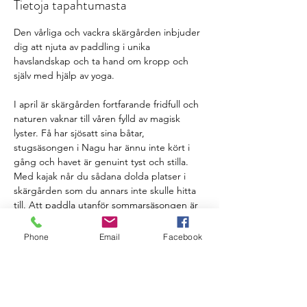
Tietoja tapahtumasta
Den vårliga och vackra skärgården inbjuder 
dig att njuta av paddling i unika 
havslandskap och ta hand om kropp och 
själv med hjälp av yoga.
I april är skärgården fortfarande fridfull och 
naturen vaknar till våren fylld av magisk 
lyster. Få har sjösatt sina båtar, 
stugsäsongen i Nagu har ännu inte kört i 
gång och havet är genuint tyst och stilla. 
Med kajak når du sådana dolda platser i 
skärgården som du annars inte skulle hitta 
till. Att paddla utanför sommarsäsongen är 
en meditativ upplevelse också för dig som 
kanske inte är någon storpaddlare. 
Phone
Email
Facebook
Fredagen inleds med en avslappnande 
yogaövning och efter kvällsmåltiden går vi 
igenom veckoslutets program. På lördagen 
tillbringar vi hela dagen ute till sjöss. Vi 