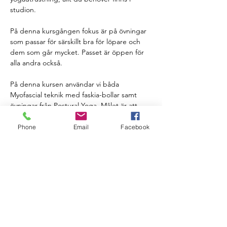
studion.
På denna kursgången fokus är på övningar 
som passar för särskillt bra för löpare och 
dem som går mycket. Passet är öppen för 
alla andra också. 
På denna kursen användar vi båda 
Myofascial teknik med faskia-bollar samt 
övningar från Postural Yoga. Målet är att 
kroppen hittar sitt eget bra position och 
hållningen och samtidigt släppa spänningar 
Phone
Email
Facebook
i kroppen. 
LÄRAREN:
Anna Raninen som är diplomerad instruktör 
i Postural Yoga, Kundalini och Medicinsk 
Yoga och Myofascial Release- instruktör. 
Hon är svensk och bor i Stockholm där hon 
har klasser, men hon har sommarhus här…