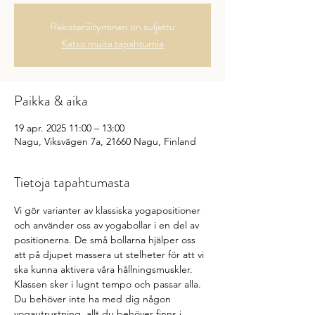
Rekisteröityminen on suljettu
Katso muita tapahtumia
Paikka & aika
19 apr. 2025 11:00 – 13:00
Nagu, Viksvägen 7a, 21660 Nagu, Finland
Tietoja tapahtumasta
Vi gör varianter av klassiska yogapositioner 
och använder oss av yogabollar i en del av 
positionerna. De små bollarna hjälper oss 
att på djupet massera ut stelheter för att vi 
ska kunna aktivera våra hållningsmuskler. 
Klassen sker i lugnt tempo och passar alla. 
Du behöver inte ha med dig någon 
yogautrustning, allt du behöver finns i 