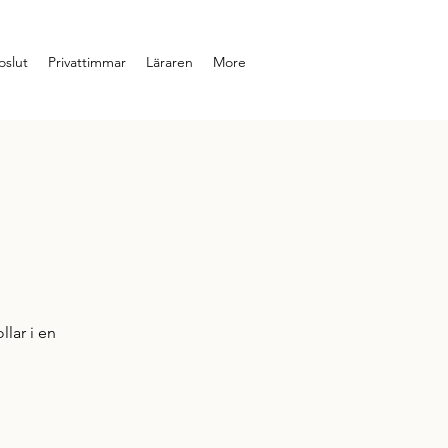
slut
Privattimmar
Läraren
More
e
lar i en