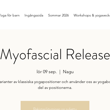
Yoga för barn
Ingångssida
Sommar 2026
Workshops & yogavecko
Myofascial Releas
lör 09 sep.
  |  
Nagu
varianter av klassiska yogapositioner och använder oss av yogabol
del av positionerna.
Rekisteröityminen on suljettu