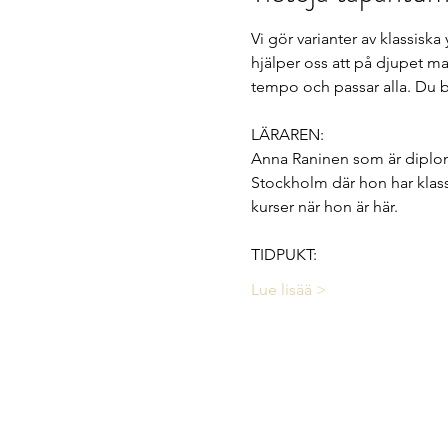
Vi gör varianter av klassisk
hjälper oss att på djupet mas
tempo och passar alla. Du b
LÄRAREN:
Anna Raninen som är diplome
Stockholm där hon har klas
kurser när hon är här.
TIDPUKT:
Lue lisää >