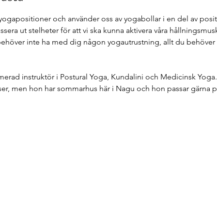
a yogapositioner och använder oss av yogabollar i en del av posi
sera ut stelheter för att vi ska kunna aktivera våra hållningsmusk
ehöver inte ha med dig någon yogautrustning, allt du behöver f
rad instruktör i Postural Yoga, Kundalini och Medicinsk Yoga.
ser, men hon har sommarhus här i Nagu och hon passar gärna p