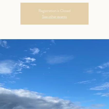
Registration is Closed
See other events