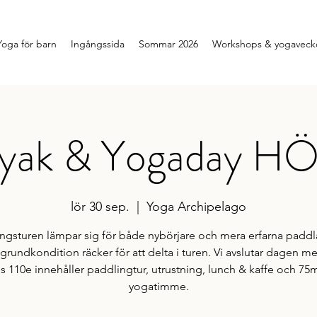
Yoga för barn
Ingångssida
Sommar 2026
Workshops & yogavecko
yak & Yogaday H
lör 30 sep.
  |  
Yoga Archipelago
ngsturen lämpar sig för både nybörjare och mera erfarna paddl
grundkondition räcker för att delta i turen. Vi avslutar dagen m
is 110e innehåller paddlingtur, utrustning, lunch & kaffe och 75
yogatimme.