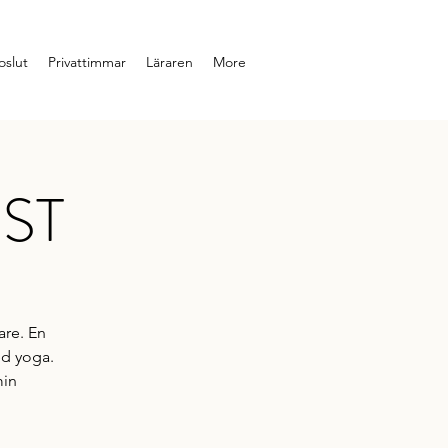
slut
Privattimmar
Läraren
More
ÖST
are. En
ed yoga.
min