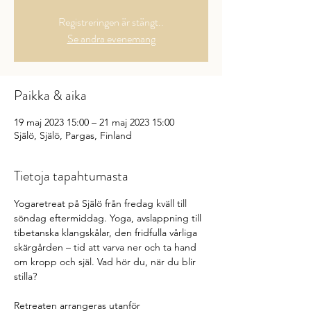
Registreringen är stängt..
Se andra evenemang
Paikka & aika
19 maj 2023 15:00 – 21 maj 2023 15:00
Själö, Själö, Pargas, Finland
Tietoja tapahtumasta
Yogaretreat på Själö från fredag kväll till 
söndag eftermiddag. Yoga, avslappning till 
tibetanska klangskålar, den fridfulla vårliga 
skärgården – tid att varva ner och ta hand 
om kropp och själ. Vad hör du, när du blir 
stilla?
Retreaten arrangeras utanför 