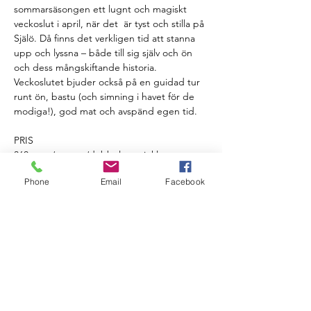
sommarsäsongen ett lugnt och magiskt 
veckoslut i april, när det  är tyst och stilla på 
Själö. Då finns det verkligen tid att stanna 
upp och lyssna – både till sig själv och ön 
och dess mångskiftande historia. 
Veckoslutet bjuder också på en guidad tur 
runt ön, bastu (och simning i havet för de 
modiga!), god mat och avspänd egen tid. 
PRIS
360 euro/person/dubbelrum, inkl. 
veckoslutets program, inkvartering och 
Phone
Email
Facebook
läcker husmanskost. Mot tilläggsavgift 
(+70e/pers/veckoslut) inkvartering i 
enkelrum. Transportering från Nagu till 
Själö och tillbakaa organiseras av Rederi Ab 
Vitharun och det kostar ingenting. Fakturan 
skickas via e-post efter yogaveckoslutet.
Vi skickar yogaveckoslutets schedule via 
epost till alla som har anmält…