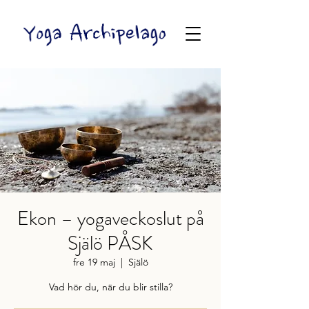
Ekon – yogaveckoslut på
Själö PÅSK
fre 19 maj
  |  
Själö
Vad hör du, när du blir stilla?