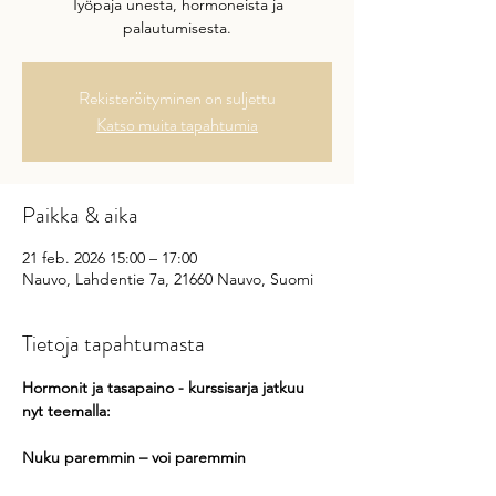
Työpaja unesta, hormoneista ja
palautumisesta.
Rekisteröityminen on suljettu
Katso muita tapahtumia
Paikka & aika
21 feb. 2026 15:00 – 17:00
Nauvo, Lahdentie 7a, 21660 Nauvo, Suomi
Tietoja tapahtumasta
Hormonit ja tasapaino - kurssisarja jatkuu 
nyt teemalla: 
Nuku paremmin – voi paremmin