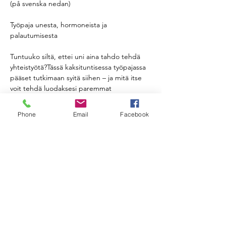
(på svenska nedan)
Työpaja unesta, hormoneista ja 
palautumisesta
Tuntuuko siltä, ettei uni aina tahdo tehdä 
yhteistyötä?Tässä kaksituntisessa työpajassa 
pääset tutkimaan syitä siihen – ja mitä itse 
voit tehdä luodaksesi paremmat 
edellytykset palauttavalle unelle.
Phone
Email
Facebook
Vuorottelemme rauhallisen ja rentouttavan 
joogan sekä hieman unta käsittelevän 
teorian välillä. Saat mukaasi käytännön 
työkaluja ja vinkkejä, jotka voivat auttaa 
sinua luomaan iltoja, jotka ovat 
rauhallisempia, lempeämpiä ja jotka tukevat 
hyvää yöunta.
Lue lisää >