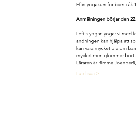
Eftis-yogakurs för barn i åk 
Anmälningen börjar den 22.
I eftis-yogan yogar vi med le
andningen kan hjälpa att sov
kan vara mycket bra om barn 
mycket men glömmer bort at
Läraren är Rimma Joenperä, 
Lue lisää >