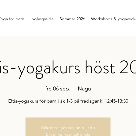
Yoga för barn
Ingångssida
Sommar 2026
Workshops & yogavecko
is-yogakurs höst 
fre 06 sep.
  |  
Nagu
Eftis-yogakurs för barn i åk 1-3 på fredagar kl 12:45-13:30
Rekisteröityminen on suljettu
Katso muita tapahtumia