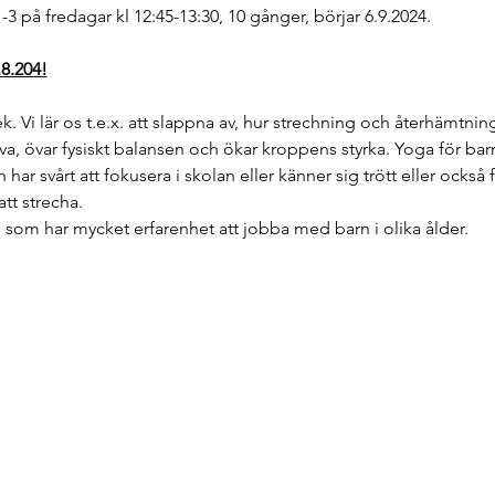
1-3 på fredagar kl 12:45-13:30, 10 gånger, börjar 6.9.2024.
8.204!
k. Vi lär os t.e.x. att slappna av, hur strechning och återhämtning
a, övar fysiskt balansen och ökar kroppens styrka. Yoga för barn
har svårt att fokusera i skolan eller känner sig trött eller också
t strecha.
som har mycket erfarenhet att jobba med barn i olika ålder.