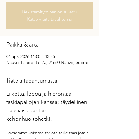
Rekisteröityminen on suljettu
Katso muita tapahtumia
Paikka & aika
04 apr. 2026 11:00 – 13:45
Nauvo, Lahdentie 7a, 21660 Nauvo, Suomi
Tietoja tapahtumasta
Liikettä, lepoa ja hierontaa 
faskiapallojen kanssa; täydellinen 
pääsiäislauantain 
kehonhuoltohetki!
Iloksemme voimme tarjota teille taas jotain 