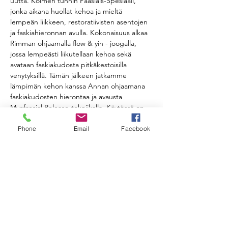
uutta. Kolmen tunnin Pääsiäis-Spesiaali, 
jonka aikana huollat kehoa ja mieltä 
lempeän liikkeen, restoratiivisten asentojen 
ja faskiahieronnan avulla. Kokonaisuus alkaa 
Rimman ohjaamalla flow & yin - joogalla, 
jossa lempeästi liikutellaan kehoa sekä 
avataan faskiakudosta pitkäkestoisilla 
venytyksillä. Tämän jälkeen jatkamme 
lämpimän kehon kanssa Annan ohjaamana 
faskiakudosten hierontaa ja avausta 
Myofascial Release-tekniikalla. Käytössä on 
fascia-pallot, joiden avulla kehon eri lihaksia 
ja lihaskudosta hierotaan.
Phone
Email
Facebook
Aiempaa kokemusta et tarvitse. Fascia-
pallot löytyvät paikan päältä. 
AIKATAULU
Klo 11:00-12:15 Flow & Yin 
Klo 12:30-13:45 Myofascial Release