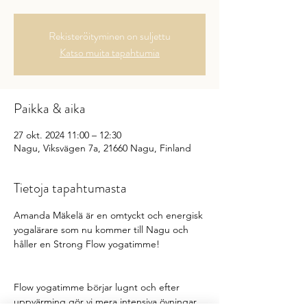
Rekisteröityminen on suljettu
Katso muita tapahtumia
Paikka & aika
27 okt. 2024 11:00 – 12:30
Nagu, Viksvägen 7a, 21660 Nagu, Finland
Tietoja tapahtumasta
Amanda Mäkelä är en omtyckt och energisk 
yogalärare som nu kommer till Nagu och 
håller en Strong Flow yogatimme!
Flow yogatimme börjar lugnt och efter 
uppvärming gör vi mera intensiva övningar. 